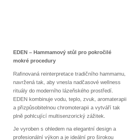
ES
FI
FR
JA
SV
EDEN – Hammamový stůl pro pokročilé
DA
mokré procedury
NL
Rafinovaná reinterpretace tradičního hammamu,
RU
navržená tak, aby vnesla nadčasové wellness
rituály do moderního lázeňského prostředí.
EDEN kombinuje vodu, teplo, zvuk, aromaterapii
a přizpůsobitelnou chromoterapii a vytváří tak
plně pohlcující multisenzorický zážitek.
Je vyroben s ohledem na elegantní design a
profesionální výkon a je ideální pro širokou