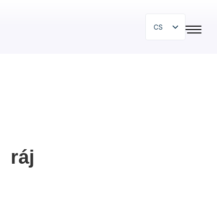
CS
EN
SR
SL
HR
PL
BG
HU
ráj
IT
ZH
DE