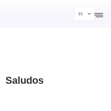
ES
EN
SR
SL
HR
PL
BG
HU
Saludos
IT
ZH
DE