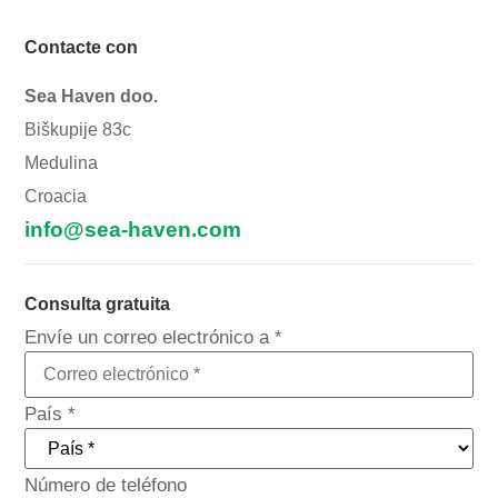
Contacte con
Sea Haven doo.
Biškupije 83c
Medulina
Croacia
info@sea-haven.com
Consulta gratuita
Envíe un correo electrónico a
*
Número
País
*
Teléfono
País
Número de teléfono