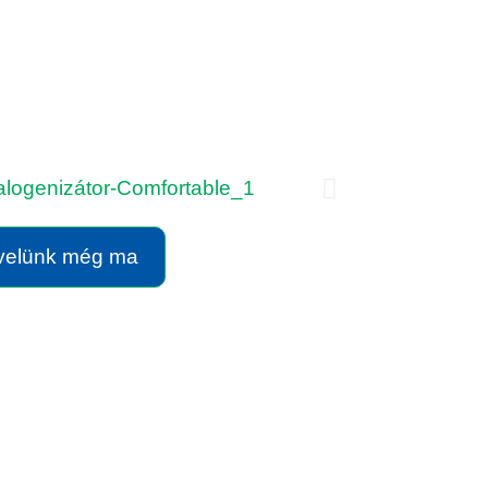
CS
FR
JA
SV
DA
NL
 velünk még ma
RU