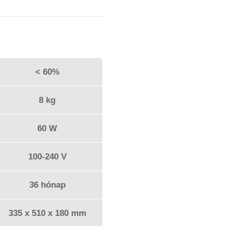
< 60%
8 kg
60 W
100-240 V
36 hónap
335 x 510 x 180 mm