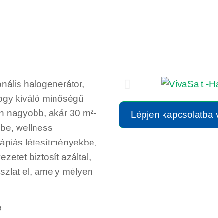
nális halogenerátor,
hogy kiváló minőségű
on nagyobb, akár 30 m²-
Lépjen kapcsolatba
be, wellness
rápiás létesítményekbe,
zetet biztosít azáltal,
szlat el, amely mélyen
e