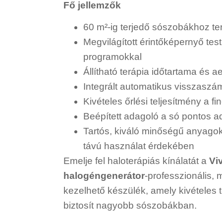
Fő jellemzők
60 m²-ig terjedő sószobákhoz te
Megvilágított érintőképernyő tes
programokkal
Állítható terápia időtartama és 
Integrált automatikus visszaszám
Kivételes őrlési teljesítmény a 
Beépített adagoló a só pontos 
Tartós, kiváló minőségű anyagok
távú használat érdekében
Emelje fel haloterápiás kínálatát a
Vi
halogéngenerátor
-professzionális,
kezelhető készülék, amely kivételes
biztosít nagyobb sószobákban.