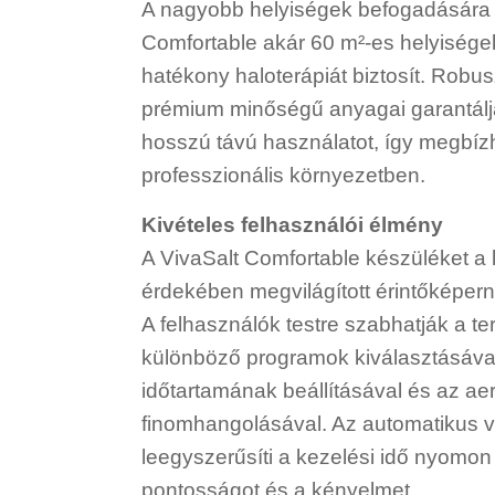
A nagyobb helyiségek befogadására t
Comfortable akár 60 m²-es helyisége
hatékony haloterápiát biztosít. Robus
prémium minőségű anyagai garantáljá
hosszú távú használatot, így megbíz
professzionális környezetben.
Kivételes felhasználói élmény
A VivaSalt Comfortable készüléket a
érdekében megvilágított érintőképerny
A felhasználók testre szabhatják a te
különböző programok kiválasztásával
időtartamának beállításával és az ae
finomhangolásával. Az automatikus v
leegyszerűsíti a kezelési idő nyomon 
pontosságot és a kényelmet.