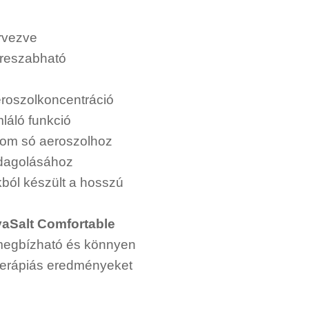
rvezve
treszabható
aeroszolkoncentráció
láló funkció
finom só aeroszolhoz
adagolásához
ból készült a hosszú
vaSalt Comfortable
 megbízható és könnyen
 terápiás eredményeket