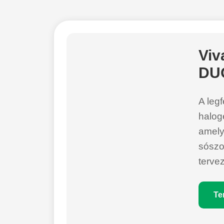
Viv
DU
A legf
halog
amely
sósz
terve
Te