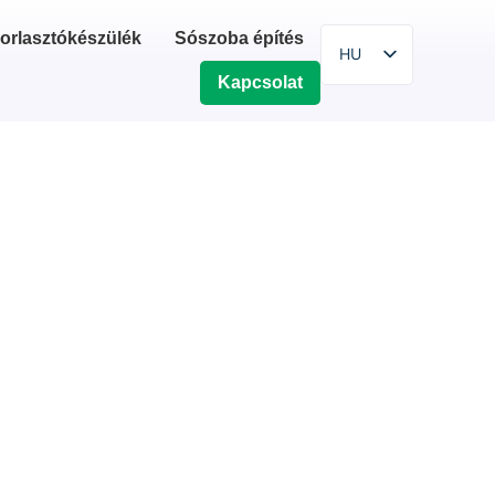
orlasztókészülék
Sószoba építés
HU
Kapcsolat
EN
SR
SL
HR
PL
BG
IT
ZH
DE
ES
FI