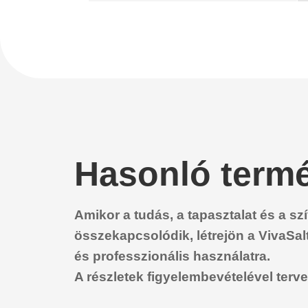
Hasonló term
Amikor a tudás, a tapasztalat és a sz
összekapcsolódik, létrejön a VivaSal
és professzionális használatra.
A részletek figyelembevételével terv