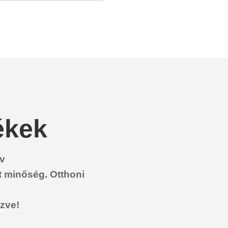
ékek
ív
t minőség. Otthoni
ezve!