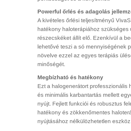
Powerful őrlés és adagolás jellemz
A kivételes őrlési teljesítményű Viva
hatékony haloterápiához szükséges u
részecskéket állít elő. Ezenkívül a be
lehetővé teszi a só mennyiségének p
növelve ezzel az egyes terápiás ülé
minőségét.
Megbízható és hatékony
Ezt a halogenerátort professzionális 
és minimális karbantartás mellett egy
nyújt. Fejlett funkciói és robusztus fe
hatékony és zökkenőmentes haloterá
nyújtásához nélkülözhetetlen eszköz