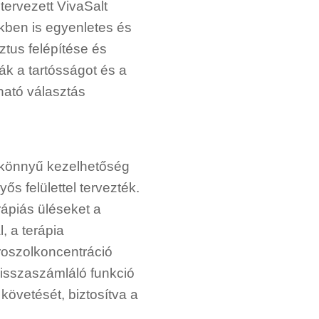
ervezett VivaSalt
kben is egyenletes és
ztus felépítése és
k a tartósságot és a
ható választás
 könnyű kezelhetőség
ős felülettel tervezték.
rápiás üléseket a
, a terápia
roszolkoncentráció
isszaszámláló funkció
követését, biztosítva a