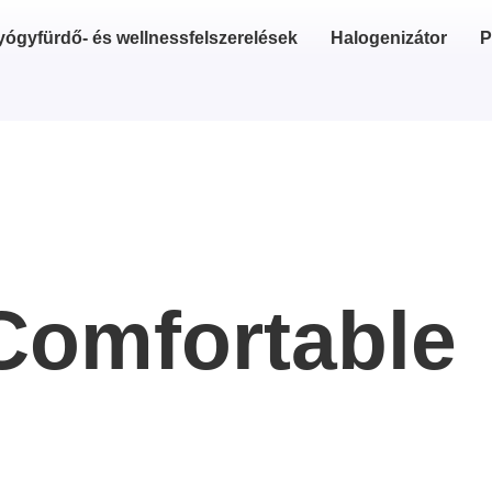
yógyfürdő- és wellnessfelszerelések
Halogenizátor
P
Comfortable