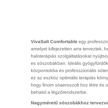
VivaSalt Comfortable
egy professzio
amelyet kifejezetten arra terveztek, 
haloterápiás szolgáltatásokat nyújts
es sószobákban. Ideális gyógyfürdők
központokba és professzionális sóte
ez az eszköz optimális terápiás környe
hogy finom sóaeroszolt hoz létre és o
behatol a légzőrendszerbe.
Nagyméretű sószobákhoz tervezv