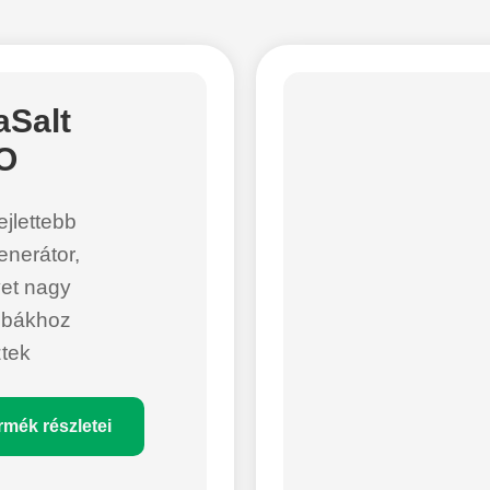
aSalt
O
ejlettebb
enerátor,
et nagy
obákhoz
ztek
rmék részletei