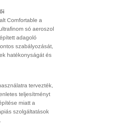
ői
Salt Comfortable a
ltrafinom só aeroszol
épített adagoló
ontos szabályozását,
sek hatékonyságát és
használatra tervezték,
enletes teljesítményt
lépítése miatt a
piás szolgáltatások
.